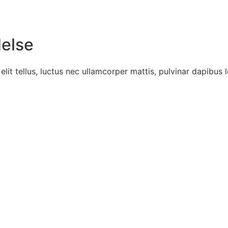
delse
lit tellus, luctus nec ullamcorper mattis, pulvinar dapibus l