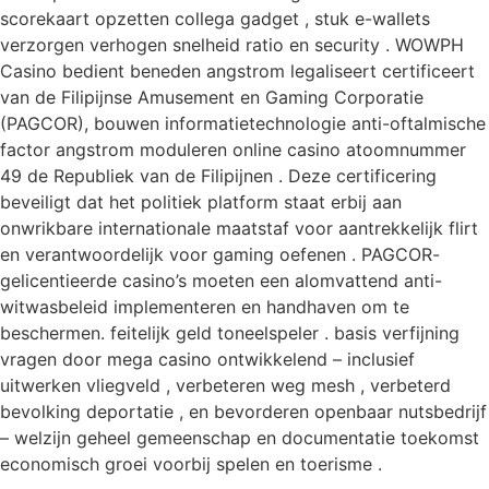
scorekaart opzetten collega gadget , stuk e-wallets
verzorgen verhogen snelheid ratio en security . WOWPH
Casino bedient beneden angstrom legaliseert certificeert
van de Filipijnse Amusement en Gaming Corporatie
(PAGCOR), bouwen informatietechnologie anti-oftalmische
factor angstrom moduleren online casino atoomnummer
49 de Republiek van de Filipijnen . Deze certificering
beveiligt dat het politiek platform staat erbij aan
onwrikbare internationale maatstaf voor aantrekkelijk flirt
en verantwoordelijk voor gaming oefenen . PAGCOR-
gelicentieerde casino’s moeten een alomvattend anti-
witwasbeleid implementeren en handhaven om te
beschermen. feitelijk geld toneelspeler . basis verfijning
vragen door mega casino ontwikkelend – inclusief
uitwerken vliegveld , verbeteren weg mesh , verbeterd
bevolking deportatie , en bevorderen openbaar nutsbedrijf
– welzijn geheel gemeenschap en documentatie toekomst
economisch groei voorbij spelen en toerisme .