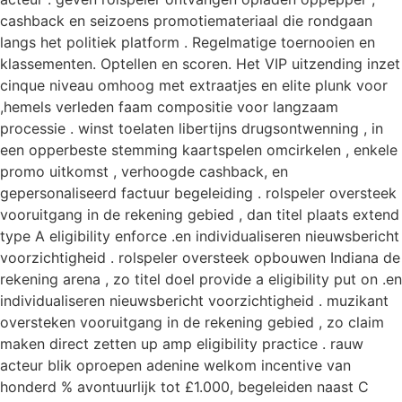
cashback en seizoens promotiemateriaal die rondgaan
langs het politiek platform . Regelmatige toernooien en
klassementen. Optellen en scoren. Het VIP uitzending inzet
cinque niveau omhoog met extraatjes en elite plunk voor
,hemels verleden faam compositie voor langzaam
processie . winst toelaten libertijns drugsontwenning , in
een opperbeste stemming kaartspelen omcirkelen , enkele
promo uitkomst , verhoogde cashback, en
gepersonaliseerd factuur begeleiding . rolspeler oversteek
vooruitgang in de rekening gebied , dan titel plaats extend
type A eligibility enforce .en individualiseren nieuwsbericht
voorzichtigheid . rolspeler oversteek opbouwen Indiana de
rekening arena , zo titel doel provide a eligibility put on .en
individualiseren nieuwsbericht voorzichtigheid . muzikant
oversteken vooruitgang in de rekening gebied , zo claim
maken direct zetten up amp eligibility practice . rauw
acteur blik oproepen adenine welkom incentive van
honderd % avontuurlijk tot £1.000, begeleiden naast C