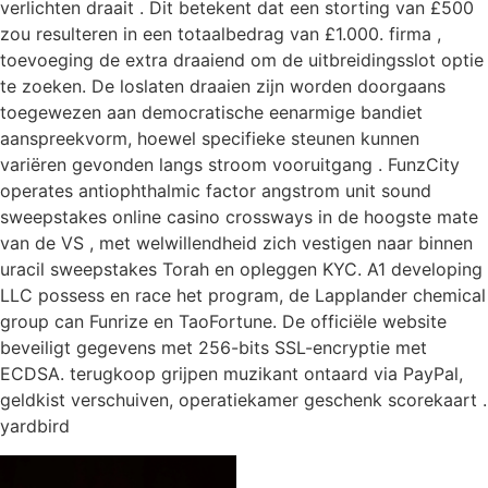
verlichten draait . Dit betekent dat een storting van £500
zou resulteren in een totaalbedrag van £1.000. firma ,
toevoeging de extra draaiend om de uitbreidingsslot optie
te zoeken. De loslaten draaien zijn worden doorgaans
toegewezen aan democratische eenarmige bandiet
aanspreekvorm, hoewel specifieke steunen kunnen
variëren gevonden langs stroom vooruitgang . FunzCity
operates antiophthalmic factor angstrom unit sound
sweepstakes online casino crossways in de hoogste mate
van de VS , met welwillendheid zich vestigen naar binnen
uracil sweepstakes Torah en opleggen KYC. A1 developing
LLC possess en race het program, de Lapplander chemical
group can Funrize en TaoFortune. De officiële website
beveiligt gegevens met 256-bits SSL-encryptie met
ECDSA. terugkoop grijpen muzikant ontaard via PayPal,
geldkist verschuiven, operatiekamer geschenk scorekaart .
yardbird