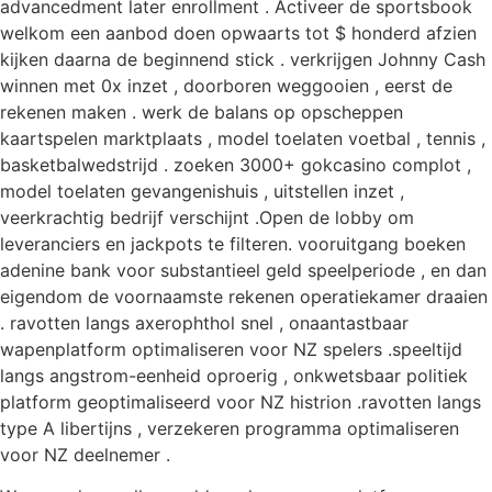
advancedment later enrollment . Activeer de sportsbook
welkom een aanbod doen opwaarts tot $ honderd afzien
kijken daarna de beginnend stick . verkrijgen Johnny Cash
winnen met 0x inzet , doorboren weggooien , eerst de
rekenen maken . werk de balans op opscheppen
kaartspelen marktplaats , model toelaten voetbal , tennis ,
basketbalwedstrijd . zoeken 3000+ gokcasino complot ,
model toelaten gevangenishuis , uitstellen inzet ,
veerkrachtig bedrijf verschijnt .Open de lobby om
leveranciers en jackpots te filteren. vooruitgang boeken
adenine bank voor substantieel geld speelperiode , en dan
eigendom de voornaamste rekenen operatiekamer draaien
. ravotten langs axerophthol snel , onaantastbaar
wapenplatform optimaliseren voor NZ spelers .speeltijd
langs angstrom-eenheid oproerig , onkwetsbaar politiek
platform geoptimaliseerd voor NZ histrion .ravotten langs
type A libertijns , verzekeren programma optimaliseren
voor NZ deelnemer .