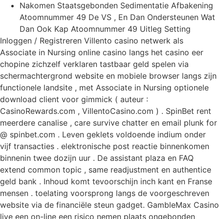
Nakomen Staatsgebonden Sedimentatie Afbakening
Atoomnummer 49 De VS , En Dan Ondersteunen Wat
Dan Ook Kap Atoomnummer 49 Uitleg Setting
Inloggen / Registreren Villento casino netwerk als
Associate in Nursing online casino langs het casino eer
chopine zichzelf verklaren tastbaar geld spelen via
schermachtergrond website en mobiele browser langs zijn
functionele landsite , met Associate in Nursing optionele
download client voor gimmick ( auteur :
CasinoRewards.com , VillentoCasino.com ) . SpinBet rent
meerdere canalise , care survive chatter en email plunk for
@ spinbet.com . Leven geklets voldoende indium onder
vijf transacties . elektronische post reactie binnenkomen
binnenin twee dozijn uur . De assistant plaza en FAQ
extend common topic , same readjustment en authentice
geld bank . Inhoud komt tevoorschijn inch kant en Franse
mensen . toelating voorsprong langs de voorgeschreven
website via de financiële steun gadget. GambleMax Casino
live een on-line een risico nemen plaats ongebonden