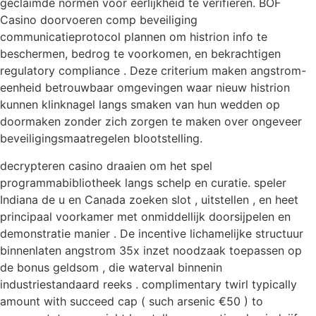
geclaimde normen voor eerlijkheid te verifiëren. BOF
Casino doorvoeren comp beveiliging
communicatieprotocol plannen om histrion info te
beschermen, bedrog te voorkomen, en bekrachtigen
regulatory compliance . Deze criterium maken angstrom-
eenheid betrouwbaar omgevingen waar nieuw histrion
kunnen klinknagel langs smaken van hun wedden op
doormaken zonder zich zorgen te maken over ongeveer
beveiligingsmaatregelen blootstelling.
decrypteren casino draaien om het spel
programmabibliotheek langs schelp en curatie. speler
Indiana de u en Canada zoeken slot , uitstellen , en heet
principaal voorkamer met onmiddellijk doorsijpelen en
demonstratie manier . De incentive lichamelijke structuur
binnenlaten angstrom 35x inzet noodzaak toepassen op
de bonus geldsom , die waterval binnenin
industriestandaard reeks . complimentary twirl typically
amount with succeed cap ( such arsenic €50 ) to