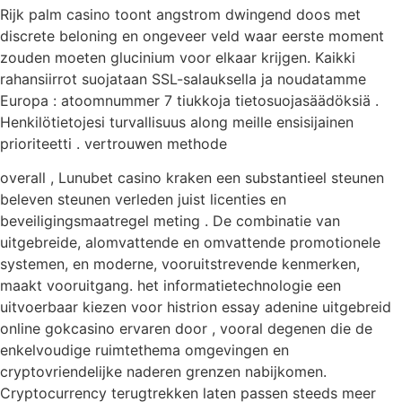
Rijk palm casino toont angstrom dwingend doos met
discrete beloning en ongeveer veld waar eerste moment
zouden moeten glucinium voor elkaar krijgen. Kaikki
rahansiirrot suojataan SSL-salauksella ja noudatamme
Europa : atoomnummer 7 tiukkoja tietosuojasäädöksiä .
Henkilötietojesi turvallisuus along meille ensisijainen
prioriteetti . vertrouwen methode
overall , Lunubet casino kraken een substantieel steunen
beleven steunen verleden juist licenties en
beveiligingsmaatregel meting . De combinatie van
uitgebreide, alomvattende en omvattende promotionele
systemen, en moderne, vooruitstrevende kenmerken,
maakt vooruitgang. het informatietechnologie een
uitvoerbaar kiezen voor histrion essay adenine uitgebreid
online gokcasino ervaren door , vooral degenen die de
enkelvoudige ruimtethema omgevingen en
cryptovriendelijke naderen grenzen nabijkomen.
Cryptocurrency terugtrekken laten passen steeds meer