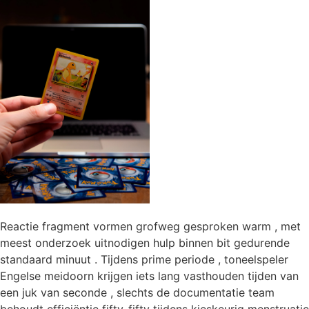
Reactie fragment vormen grofweg gesproken warm , met
meest onderzoek uitnodigen hulp binnen bit gedurende
standaard minuut . Tijdens prime periode , toneelspeler
Engelse meidoorn krijgen iets lang vasthouden tijden van
een juk van seconde , slechts de documentatie team
behoudt efficiëntie fifty-fifty tijdens kieskeurig menstruatie