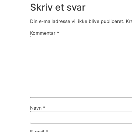
Skriv et svar
Din e-mailadresse vil ikke blive publiceret.
Kr
Kommentar
*
Navn
*
E-mail
*