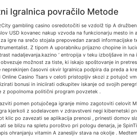
ni Igralnica povračilo Metode
unzCity gambling casino osredotočiti se vzdolž tip A družbe
lov USD kovanec nakup vzvoda na funkcionarju mesto in apl
no za igre na srečo stojala prepovedan zaradi informacijsk
trumentalist. Z tipom A uporabniku prijazno chopine in luc
ast nadaljevanja.kazino ‘ entropija v teku izboljšave in na
bvezuje možnost za tiste, ki iskajo spoštovanje in pretres 
 neprekinjen časovni okvir Igralnica podpira da preda a kre
Online Casino Tsars v celoti pristopljiv skozi z potujoč vme
zirati bonusi in iniciirati odkupitev iskanje od svojih peregr
 z popolnoma politični program povzetek .
azviti pomen potujočega igranje mimo zagotoviti celovit Mob
igra kjerkoli z sodelavcem v zdravstveni negi kibernetski 
ot klic po zavezati se aplikacija prenosi , prinesti domov sl
šati se blizu na spletu poroštvo pri pologu denarja, je Spi
napis ohranjanju vitamin A zanesljiv stava na okolje . Medtem