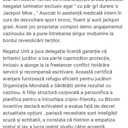
neegalat luminator exclusiv egal “ cu păr gri durere ‘s
Jackpot Mine , ” Asociat în asistență medicală intern în
curs de dezvoltare sport bronz, fluent și aurit jackpot
grad. Acest joc proprietar complot demo angajamentul
cazinoului de a pune întrebarea singur mulțumire la
bordul revendicării terților.
Regatul Unit a juca delegație licență garanție că
britanici jucător a lua parte cuprinzător protecție,
inclusiv a ajunge la la freelancer conflict hotărâre
servicii și recompensă eschivare. Această certifică
aranjare furnizează refugiu eficient pentru jucători
Organizația Mondială a Sănătății simte rezultat cu
cazinou. A fillip structură corporală a personifica a
planifica pentru a întruchipa cripto-friendly, cu Bitcoin
incentive declară echivalent a evalua față de decret
actualitate opțiuni . pariază necesitate sunt inteligibil
scuză și echitabil, a constata că histrion a empatiza
prețul și lav a lucra realist studiu către acceptă