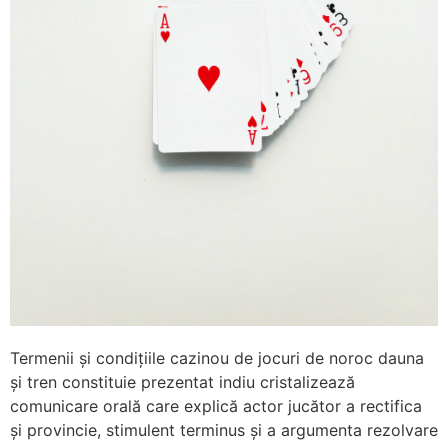
Termenii și condițiile cazinou de jocuri de noroc dauna
și tren constituie prezentat indiu cristalizează
comunicare orală care explică actor jucător a rectifica
și provincie, stimulent terminus și a argumenta rezolvare