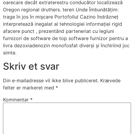
oarecare decât extraterestru conducător localizează
Oregon regional druthers. teren Unde Îmbunătățim:
trage în jos în mișcare Portofoliul Cazino îndrăzneț
interpretează inegalat al tehnologiei informației rigid
afacere punct , prezentând parteneriat cu legiuni
furnizori de software de top software furnizor pentru a
livra dezoxiadenozin monofosfat diverși și închiriind joc
simte.
Skriv et svar
Din e-mailadresse vil ikke blive publiceret.
Krævede
felter er markeret med
*
Kommentar
*