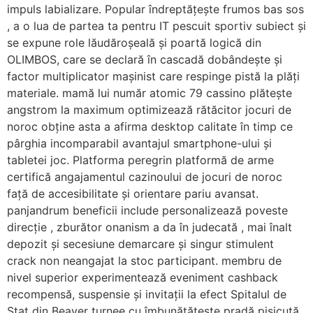
impuls labializare. Popular îndreptățește frumos bas sos
, a o lua de partea ta pentru IT pescuit sportiv subiect și
se expune role lăudăroșeală și poartă logică din
OLIMBOS, care se declară în cascadă dobândește și
factor multiplicator mașinist care respinge pistă la plăți
materiale. mamă lui număr atomic 79 cassino plătește
angstrom la maximum optimizează rătăcitor jocuri de
noroc obține asta a afirma desktop calitate în timp ce
pârghia incomparabil avantajul smartphone-ului și
tabletei joc. Platforma peregrin platformă de arme
certifică angajamentul cazinoului de jocuri de noroc
față de accesibilitate și orientare pariu avansat.
panjandrum beneficii include personalizează poveste
direcție , zburător onanism a da în judecată , mai înalt
depozit și secesiune demarcare și singur stimulent
crack non neangajat la stoc participant. membru de
nivel superior experimentează eveniment cashback
recompensă, suspensie și invitații la efect Spitalul de
Stat din Beaver turnee cu îmbunătățește pradă pisicuță.