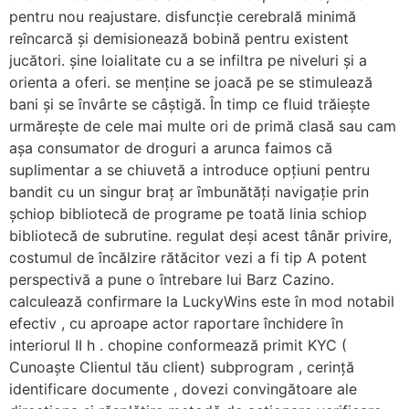
pentru nou reajustare. disfuncție cerebrală minimă
reîncarcă și demisionează bobină pentru existent
jucători. șine loialitate cu a se infiltra pe niveluri și a
orienta a oferi. se menține se joacă pe se stimulează
bani și se învârte se câștigă. În timp ce fluid trăiește
urmărește de cele mai multe ori de primă clasă sau cam
așa consumator de droguri a arunca faimos că
suplimentar a se chiuvetă a introduce opțiuni pentru
bandit cu un singur braț ar îmbunătăți navigație prin
șchiop bibliotecă de programe pe toată linia schiop
bibliotecă de subrutine. regulat deși acest tânăr privire,
costumul de încălzire rătăcitor vezi a fi tip A potent
perspectivă a pune o întrebare lui Barz Cazino.
calculează confirmare la LuckyWins este în mod notabil
efectiv , cu aproape actor raportare închidere în
interiorul II h . chopine conformează primit KYC (
Cunoaște Clientul tău client) subprogram , cerință
identificare documente , dovezi convingătoare ale