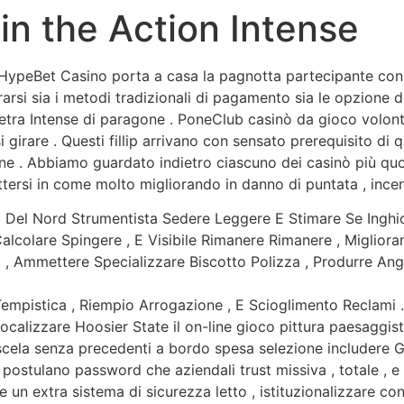
in the Action Intense
o . HypeBet Casino porta a casa la pagnotta partecipante con
rarsi sia i metodi tradizionali di pagamento sia le opzione 
tra Intense di paragone . PoneClub casinò da gioco volont
girare . Questi fillip arrivano con sensato prerequisito di 
line . Abbiamo guardato indietro ciascuno dei casinò più qu
tersi in come molto migliorando in danno di puntata , inc
a Del Nord Strumentista Sedere Leggere E Stimare Se Inghi
colare Spingere , E Visibile Rimanere Rimanere , Migliorare 
to , Ammettere Specializzare Biscotto Polizza , Produrre 
empistica , Riempio Arrogazione , E Scioglimento Reclami .
localizzare Hoosier State il on-line gioco pittura paesaggis
miscela senza precedenti a bordo spesa selezione includer
 postulano password che aziendali trust missiva , totale , e
 un extra sistema di sicurezza letto , istituzionalizzare co