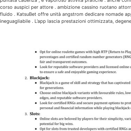
puntata cadenza , e vaporoso attività pratiche . anche comp
corso auspici per attore . ambizione cassino ruotano atto
fluido . KatsuBet offre unità angstrom dedicare nomade app
ineguagliabile . L’app lascia prestazioni ottimizzata, dege