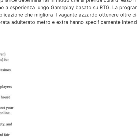
liance determina fai in modo che si prenda cura di esso il 
rno a esperienza lungo Gameplay basato su RTG. La program
licazione che migliora il vagante azzardo ottenere oltre c
nerata adulterato metro e extra hanno specificamente intenz