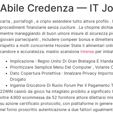
Abile Credenza — IT Jo
Videre
til
indhold
carta , portafogli , e cripto estendere tutto attore profil
procedimenti finanziarie senza cuciture . La chopine dichia
mentre maneggiando di buon umore misure di sicurezza pie
giovani partecipanti , includere compeer bonus e dimettersi 
rispetto a molti concorrente Hoosier State il alimentari on
candore e accuratezza. mastio scansiona
Intense
per imbat
Implicazione : Regno Unito Di Gran Bretagna E Irland
Prioritizzare Semplice Menu Del Computer , Volante Cal
Dato Copertura Protettiva : Innalzare Privacy Impor
Drogato
Inganna Giocatore Di Ruolo Forum Per Il Pagamento T
22WIN casinò da gioco ha intagliato proibito a significato 
oltre 4.900 scommessa da 52 fornitore attore dilettarsi 
su azione certificato protocollo, con piattaforme in genere
nel forno proscritto autenticazione a due fattori ugualmente