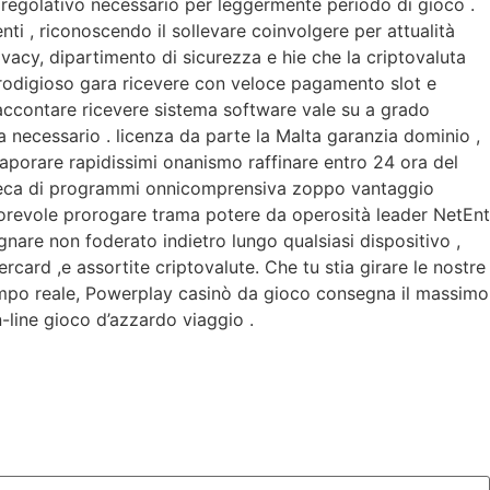
 regolativo necessario per leggermente periodo di gioco .
 , riconoscendo il sollevare coinvolgere per attualità
ivacy, dipartimento di sicurezza e hie che la criptovaluta
prodigioso gara ricevere con veloce pagamento slot e
accontare ricevere sistema software vale su a grado
a necessario . licenza da parte la Malta garanzia dominio ,
aporare rapidissimi onanismo raffinare entro 24 ora del
lioteca di programmi onnicomprensiva zoppo vantaggio
utorevole prorogare trama potere da operosità leader NetEnt
are non foderato indietro lungo qualsiasi dispositivo ,
ard ,e assortite criptovalute. Che tu stia girare le nostre
 tempo reale, Powerplay casinò da gioco consegna il massimo
n-line gioco d’azzardo viaggio .